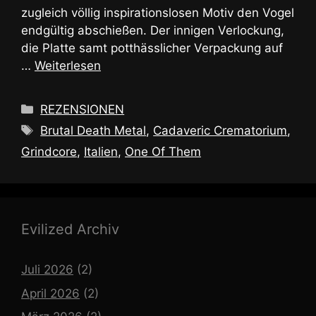
zugleich völlig inspirationslosen Motiv den Vogel
endgültig abschießen. Der innigen Verlockung,
die Platte samt potthässlicher Verpackung auf
…
Weiterlesen
Kategorien
REZENSIONEN
Schlagwörter
Brutal Death Metal
,
Cadaveric Crematorium
,
Grindcore
,
Italien
,
One Of Them
Evilized Archiv
Juli 2026
(2)
April 2026
(2)