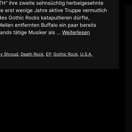
 ihre zweite sehnsüchtig herbeigesehnte
ie erst wenige Jahre aktive Truppe vermutlich
es Gothic Rocks katapultieren dürfte,
eilen entfernten Buffalo ein paar bereits
Bands tätige Musiker als …
Weiterlesen
y Shroud
,
Death Rock
,
EP
,
Gothic Rock
,
U.S.A.