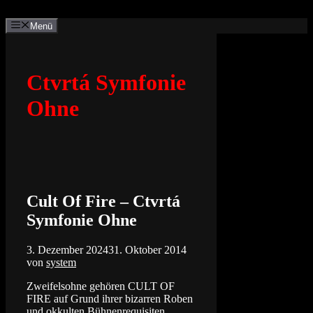
Zum
Inhalt
Menü
springen
Ctvrtá Symfonie
Ohne
Cult Of Fire – Ctvrtá
Symfonie Ohne
3. Dezember 2024
31. Oktober 2014
von
system
Zweifelsohne gehören CULT OF
FIRE auf Grund ihrer bizarren Roben
und okkulten Bühnenrequisiten