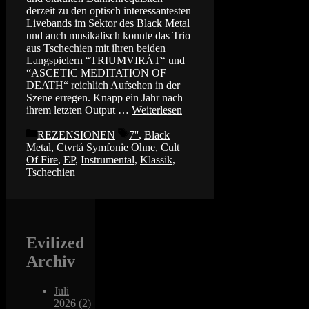
derzeit zu den optisch interessantesten
Livebands im Sektor des Black Metal
und auch musikalisch konnte das Trio
aus Tschechien mit ihren beiden
Langspielern “TRIUMVIRÁT“ und
“ASCETIC MEDITATION OF
DEATH“ reichlich Aufsehen in der
Szene erregen. Knapp ein Jahr nach
ihrem letzten Output …
Weiterlesen
Kategorien
Schlagwörter
REZENSIONEN
7''
,
Black
Metal
,
Ctvrtá Symfonie Ohne
,
Cult
Of Fire
,
EP
,
Instrumental
,
Klassik
,
Tschechien
Evilized
Archiv
Juli
2026
(2)