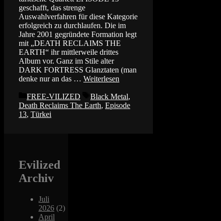
geschafft, das strenge
Auswahlverfahren für diese Kategorie
erfolgreich zu durchlaufen. Die im
Jahre 2001 gegründete Formation legt
mit „DEATH RECLAIMS THE
EARTH“ ihr mittlerweile drittes
Album vor. Ganz im Stile alter
DARK FORTRESS Glanztaten (man
denke nur an das …
Weiterlesen
Kategorien
Schlagwörter
FREE-VILIZED
Black Metal
,
Death Reclaims The Earth
,
Episode
13
,
Türkei
Evilized
Archiv
Juli
2026
(2)
April