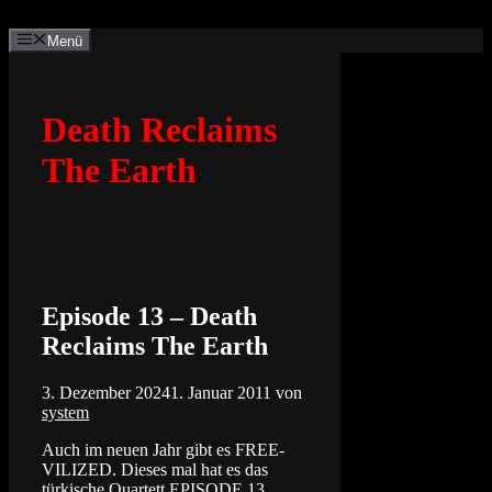
Zum
Inhalt
Menü
springen
Death Reclaims
The Earth
Episode 13 – Death
Reclaims The Earth
3. Dezember 2024
1. Januar 2011
von
system
Auch im neuen Jahr gibt es FREE-
VILIZED. Dieses mal hat es das
türkische Quartett EPISODE 13