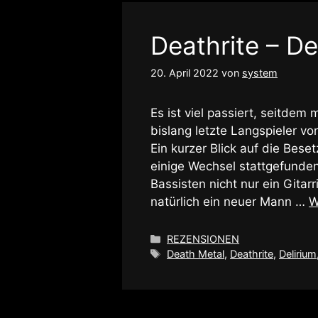
Deathrite – De
20. April 2022
von
system
Es ist viel passiert, seitde
bislang letzte Langspieler 
Ein kurzer Blick auf die Bes
einige Wechsel stattgefunde
Bassisten nicht nur ein Git
natürlich ein neuer Mann …
W
Kategorien
REZENSIONEN
Schlagwörter
Death Metal
,
Deathrite
,
Delirium