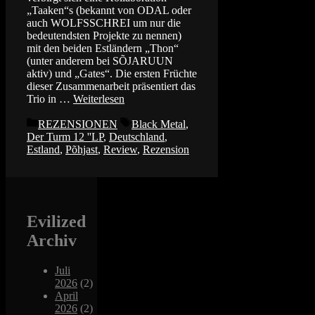
„Taaken“s (bekannt von ODAL oder
auch WOLFSSCHREI um nur die
bedeutendsten Projekte zu nennen)
mit den beiden Estländern „Thon“
(unter anderem bei SÕJARUUN
aktiv) und „Gates“. Die ersten Früchte
dieser Zusammenarbeit präsentiert das
Trio in …
Weiterlesen
Kategorien
Schlagwörter
REZENSIONEN
Black Metal
,
Der Turm 12 ''LP
,
Deutschland
,
Estland
,
Põhjast
,
Review
,
Rezension
Evilized
Archiv
Juli
2026
(2)
April
2026
(2)