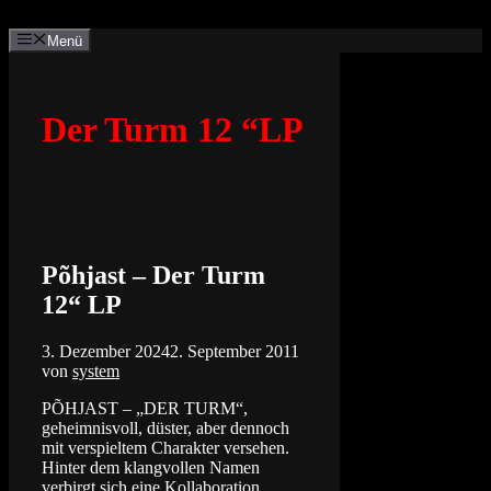
Zum
Inhalt
Menü
springen
Der Turm 12 “LP
Põhjast – Der Turm
12“ LP
3. Dezember 2024
2. September 2011
von
system
PÕHJAST – „DER TURM“,
geheimnisvoll, düster, aber dennoch
mit verspieltem Charakter versehen.
Hinter dem klangvollen Namen
verbirgt sich eine Kollaboration