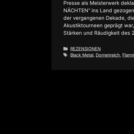
Presse als Meisterwerk dekl
NÄCHTEN“ ins Land gezogen. 
der vergangenen Dekade, di
Akustiktourneen geprägt war
Stärken und Räudigkeit des 
Kategorien
REZENSIONEN
Schlagwörter
Black Metal
,
Dornenreich
,
Flamm