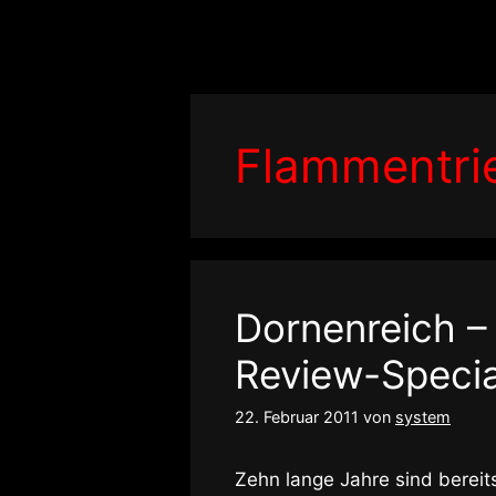
Zum
Inhalt
springen
Flammentri
Dornenreich –
Review-Specia
22. Februar 2011
von
system
Zehn lange Jahre sind bereits