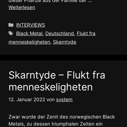
dieser Pflanze aus der Familie der …
Weiterlesen
Kategorien
INTERVIEWS
Schlagwörter
Black Metal
,
Deutschland
,
Flukt fra
menneskeligheten
,
Skarntyde
Skarntyde – Flukt fra
menneskeligheten
12. Januar 2022
von
system
Zwar wurde der Zenit des norwegischen Black
Metals, zu dessen triumphalen Zeiten ein