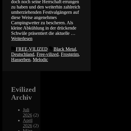
doch noch seine Herrschaft errungen
zu haben und den weiterhin zahlreich
umherziehenden Festivalgängern auf
diese Weise angenehmes
Campingwetter zu bescheren. Als
kleine Abkühlung in der drückende
Schwüle präsentiert die aktuelle …
Weiterlesen
Kategorien
Schlagwörter
FREE-VILIZED
Black Metal
,
Deutschland
,
Free-vilized
,
Frostgrim
,
Hasserben
,
Melodic
Evilized
Archiv
Juli
2026
(2)
April
2026
(2)
März