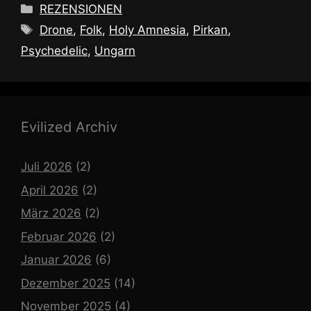
Kategorien
REZENSIONEN
Schlagwörter
Drone
,
Folk
,
Holy Amnesia
,
Pirkan
,
Psychedelic
,
Ungarn
Evilized Archiv
Juli 2026
(2)
April 2026
(2)
März 2026
(2)
Februar 2026
(2)
Januar 2026
(6)
Dezember 2025
(14)
November 2025
(4)