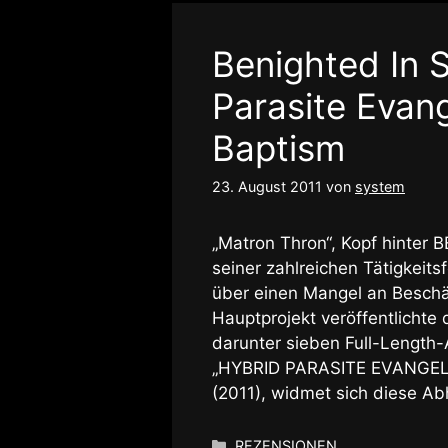
Benighted In 
Parasite Evang
Baptism
23. August 2011
von
system
„Matron Thron“, Kopf hinter
seiner zahlreichen Tätigkeit
über einen Mangel an Beschäf
Hauptprojekt veröffentlichte 
darunter sieben Full-Length-
„HYBRID PARASITE EVANGELI
(2011), widmet sich diese Ab
Kategorien
REZENSIONEN