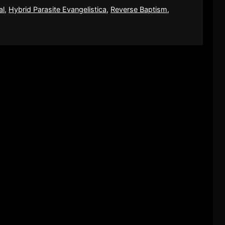
al
,
Hybrid Parasite Evangelistica
,
Reverse Baptism
,