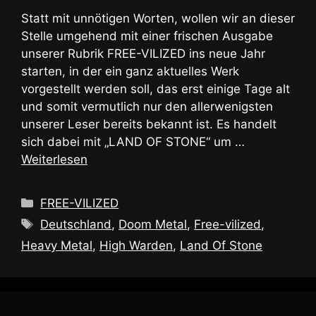
Statt mit unnötigen Worten, wollen wir an dieser
Stelle umgehend mit einer frischen Ausgabe
unserer Rubrik FREE-VILIZED ins neue Jahr
starten, in der ein ganz aktuelles Werk
vorgestellt werden soll, das erst einige Tage alt
und somit vermutlich nur den allerwenigsten
unserer Leser bereits bekannt ist. Es handelt
sich dabei mit „LAND OF STONE“ um …
Weiterlesen
Kategorien
FREE-VILIZED
Schlagwörter
Deutschland
,
Doom Metal
,
Free-vilized
,
Heavy Metal
,
High Warden
,
Land Of Stone