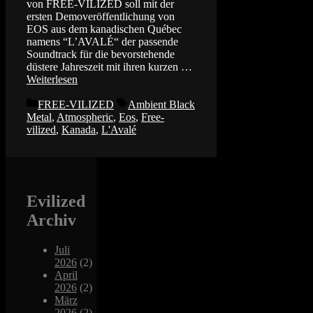
von FREE-VILIZED soll mit der
ersten Demoveröffentlichung von
EOS aus dem kanadischen Québec
namens “L’AVALÉ“ der passende
Soundtrack für die bevorstehende
düstere Jahreszeit mit ihren kurzen …
Weiterlesen
Kategorien
Schlagwörter
FREE-VILIZED
Ambient Black
Metal
,
Atmospheric
,
Eos
,
Free-
vilized
,
Kanada
,
L'Avalé
Evilized
Archiv
Juli
2026
(2)
April
2026
(2)
März
2026
(2)