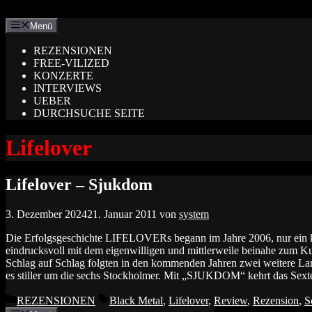
Zum
Inhalt
Menü
springen
REZENSIONEN
FREE-VILIZED
KONZERTE
INTERVIEWS
UEBER
DURCHSUCHE SEITE
Lifelover
Lifelover – Sjukdom
3. Dezember 2024
21. Januar 2011
von
system
Die Erfolgsgeschichte LIFELOVERs begann im Jahre 2006, nur ein 
eindrucksvoll mit dem eigenwilligen und mittlerweile beinahe zum 
Schlag auf Schlag folgten in den kommenden Jahren zwei weitere L
es stiller um die sechs Stockholmer. Mit „SJUKDOM“ kehrt das Sexte
Kategorien
Schlagwörter
REZENSIONEN
Black Metal
,
Lifelover
,
Review
,
Rezension
,
S