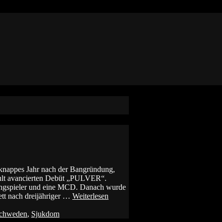
knappes Jahr nach der Bangründung,
Kult avancierten Debüt „PULVER“.
angspieler und eine MCD. Danach wurde
tt nach dreijähriger …
Weiterlesen
chweden
,
Sjukdom