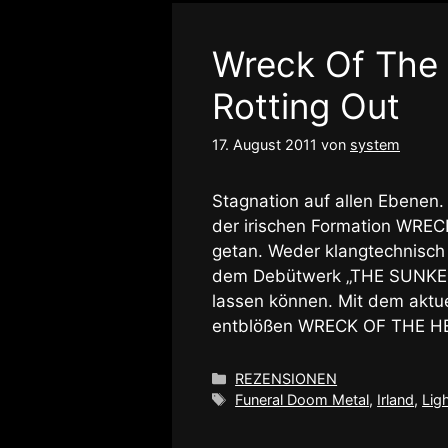
Wreck Of The 
Rotting Out
17. August 2011
von
system
Stagnation auf allen Ebenen. 
der irischen Formation WREC
getan. Weder klangtechnisch 
dem Debütwerk „THE SUNKEN
lassen können. Mit dem akt
entblößen WRECK OF THE 
Kategorien
REZENSIONEN
Schlagwörter
Funeral Doom Metal
,
Irland
,
Lig