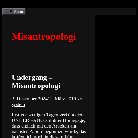
Zum
Inhalt
Menü
springen
Misantropologi
Undergang –
Misantropologi
3. Dezember 2024
11. März 2019
von
system
Erst vor wenigen Tagen verkündeten
UNDERGANG auf ihrer Homepage,
dass endlich mit den Arbeiten am
nächsten Album begonnen wurde, das
hoffentlich noch in diesem Jahr