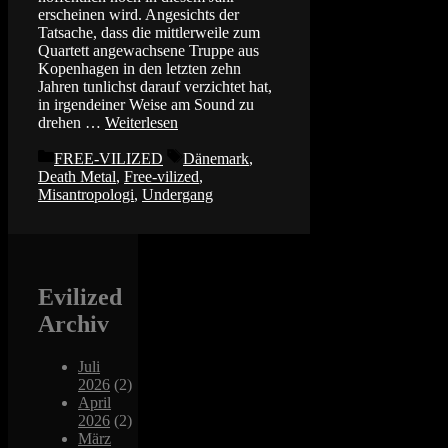
erscheinen wird. Angesichts der
Tatsache, dass die mittlerweile zum
Quartett angewachsene Truppe aus
Kopenhagen in den letzten zehn
Jahren tunlichst darauf verzichtet hat,
in irgendeiner Weise am Sound zu
drehen …
Weiterlesen
Kategorien
Schlagwörter
FREE-VILIZED
Dänemark
,
Death Metal
,
Free-vilized
,
Misantropologi
,
Undergang
Evilized
Archiv
Juli
2026
(2)
April
2026
(2)
März