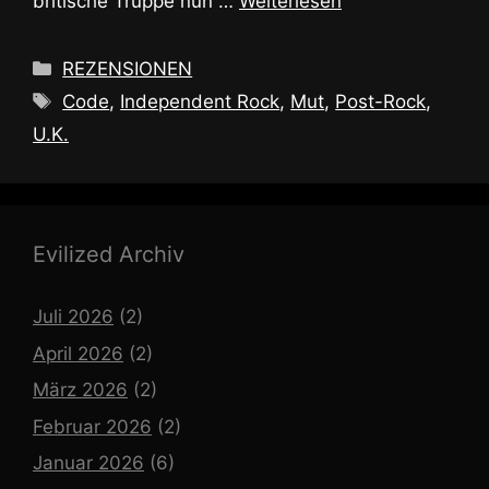
britische Truppe nun …
Weiterlesen
Kategorien
REZENSIONEN
Schlagwörter
Code
,
Independent Rock
,
Mut
,
Post-Rock
,
U.K.
Evilized Archiv
Juli 2026
(2)
April 2026
(2)
März 2026
(2)
Februar 2026
(2)
Januar 2026
(6)