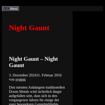
Zum
Inhalt
Menü
springen
Night Gaunt
Night Gaunt – Night
Gaunt
3. Dezember 2024
11. Februar 2016
von
system
Den meisten Anhängern traditionellen
Doom Metals wird sicherlich längst
aufgefallen sein, dass sich in den
vergangenen Jahren für einige der
ganz besonderen Genrehighlights