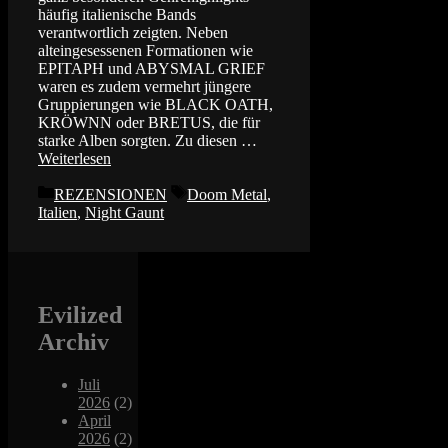
häufig italienische Bands
verantwortlich zeigten. Neben
alteingesessenen Formationen wie
EPITAPH und ABYSMAL GRIEF
waren es zudem vermehrt jüngere
Gruppierungen wie BLACK OATH,
KRÖWNN oder BRETUS, die für
starke Alben sorgten. Zu diesen …
Weiterlesen
Kategorien
Schlagwörter
REZENSIONEN
Doom Metal
,
Italien
,
Night Gaunt
Evilized
Archiv
Juli
2026
(2)
April
2026
(2)