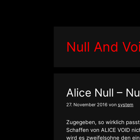
Zum
Inhalt
springen
Null And Vo
Alice Null – N
27. November 2016
von
system
Zugegeben, so wirklich passt
Schaffen von ALICE VOID nic
wird es zweifelsohne den ei