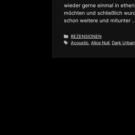
wieder gerne einmal in ether
möchten und schließlich wurd
schon weitere und mitunter
Kategorien
REZENSIONEN
Schlagwörter
Acoustic
,
Alice Null
,
Dark Urban