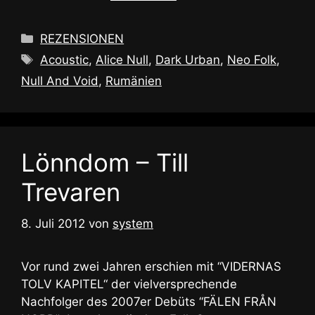
Kategorien
REZENSIONEN
Schlagwörter
Acoustic
,
Alice Null
,
Dark Urban
,
Neo Folk
,
Null And Void
,
Rumänien
Lönndom – Till
Trevaren
8. Juli 2012
von
system
Vor rund zwei Jahren erschien mit “VIDERNAS
TOLV KAPITEL“ der vielversprechende
Nachfolger des 2007er Debüts “FÄLEN FRÅN