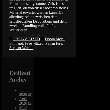
Formation seit geraumer Zeit, ist es
fraglich, ob von dieser nochmal neues
Material erwartet werden kann. Da
allerdings schon zwischen dem
selbstbetitelten Debütalbum und dem
zweiten Rundling volle fünf …
Weiterlesen
Kategorien
Schlagwörter
FREE-VILIZED
Doom Metal
,
Finnland
,
Free-vilized
,
Pagan Fire
,
Serpent Warning
Evilized
Archiv
Juli
2026
(2)
April
2026
(2)
März