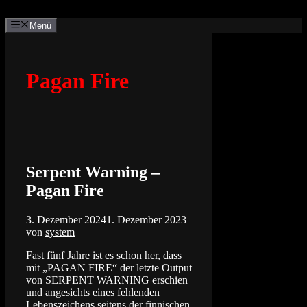
Zum
Inhalt
Menü
springen
Pagan Fire
Serpent Warning –
Pagan Fire
3. Dezember 2024
1. Dezember 2023
von
system
Fast fünf Jahre ist es schon her, dass
mit „PAGAN FIRE“ der letzte Output
von SERPENT WARNING erschien
und angesichts eines fehlenden
Lebenszeichens seitens der finnischen