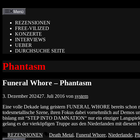
Zum
Inhalt
Menü
springen
REZENSIONEN
FREE-VILIZED
KONZERTE
INTERVIEWS
UEBER
DURCHSUCHE SEITE
Phantasm
Funeral Whore – Phantasm
3. Dezember 2024
27. Juli 2016
von
system
Eine volle Dekade lang geistern FUNERAL WHORE bereits schon meh
todesmetallische Szene, ihren Fokus dabei vornehmlich auf Demos un
bislang mit “STEP INTO DAMNATION“ nur ein einziger Langspiele
gelang es der vierköpfigen Truppe aus den Niederlanden mit diesem
Kategorien
Schlagwörter
REZENSIONEN
Death Metal
,
Funeral Whore
,
Niederlande
,
Ph