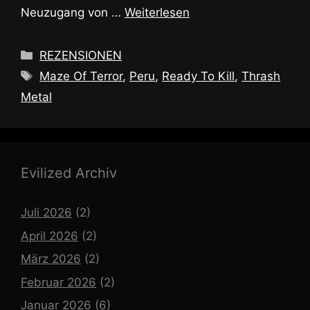
Neuzugang von …
Weiterlesen
Kategorien
REZENSIONEN
Schlagwörter
Maze Of Terror
,
Peru
,
Ready To Kill
,
Thrash
Metal
Evilized Archiv
Juli 2026
(2)
April 2026
(2)
März 2026
(2)
Februar 2026
(2)
Januar 2026
(6)