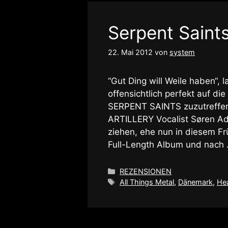
Serpent Saints
22. Mai 2012
von
system
“Gut Ding will Weile haben“, 
offensichtlich perfekt auf d
SERPENT SAINTS zuzutreffen 
ARTILLERY Vocalist Søren A
ziehen, ehe nun in diesem F
Full-Length Album und nach
Kategorien
REZENSIONEN
Schlagwörter
All Things Metal
,
Dänemark
,
He