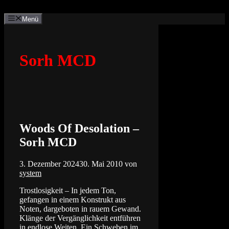
Zum
Inhalt
Menü
springen
Sorh MCD
Woods Of Desolation –
Sorh MCD
3. Dezember 2024
30. Mai 2010
von
system
Trostlosigkeit – In jedem Ton,
gefangen in einem Konstrukt aus
Noten, dargeboten in rauem Gewand.
Klänge der Vergänglichkeit entführen
in endlose Weiten. Ein Schweben im