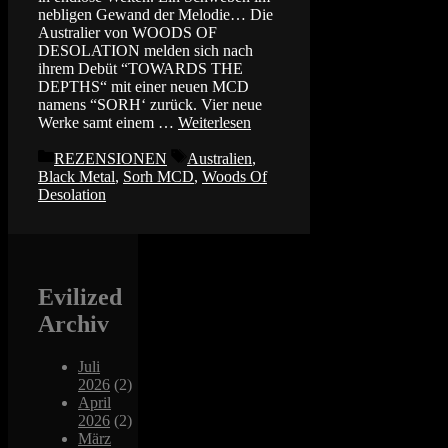
nebligen Gewand der Melodie… Die
Australier von WOODS OF
DESOLATION melden sich nach
ihrem Debüt “TOWARDS THE
DEPTHS“ mit einer neuen MCD
namens “SORH‘ zurück. Vier neue
Werke samt einem …
Weiterlesen
Kategorien
Schlagwörter
REZENSIONEN
Australien
,
Black Metal
,
Sorh MCD
,
Woods Of
Desolation
Evilized
Archiv
Juli
2026
(2)
April
2026
(2)
März