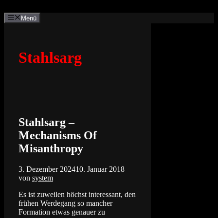
Zum
Inhalt
Menü
springen
Stahlsarg
Stahlsarg –
Mechanisms Of
Misanthropy
3. Dezember 2024
10. Januar 2018
von
system
Es ist zuweilen höchst interessant, den
frühen Werdegang so mancher
Formation etwas genauer zu