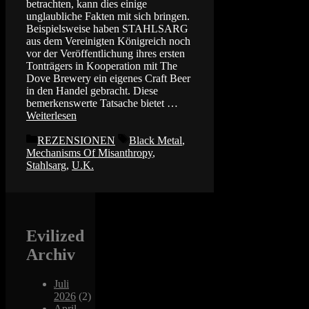
betrachten, kann dies einige
unglaubliche Fakten mit sich bringen.
Beispielsweise haben STAHLSARG
aus dem Vereinigten Königreich noch
vor der Veröffentlichung ihres ersten
Tonträgers in Kooperation mit The
Dove Brewery ein eigenes Craft Beer
in den Handel gebracht. Diese
bemerkenswerte Tatsache bietet …
Weiterlesen
Kategorien
Schlagwörter
REZENSIONEN
Black Metal
,
Mechanisms Of Misanthropy
,
Stahlsarg
,
U.K.
Evilized
Archiv
Juli
2026
(2)
April