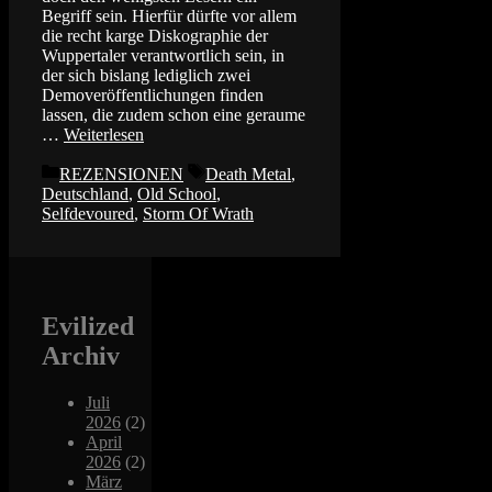
Begriff sein. Hierfür dürfte vor allem
die recht karge Diskographie der
Wuppertaler verantwortlich sein, in
der sich bislang lediglich zwei
Demoveröffentlichungen finden
lassen, die zudem schon eine geraume
…
Weiterlesen
Kategorien
Schlagwörter
REZENSIONEN
Death Metal
,
Deutschland
,
Old School
,
Selfdevoured
,
Storm Of Wrath
Evilized
Archiv
Juli
2026
(2)
April
2026
(2)
März