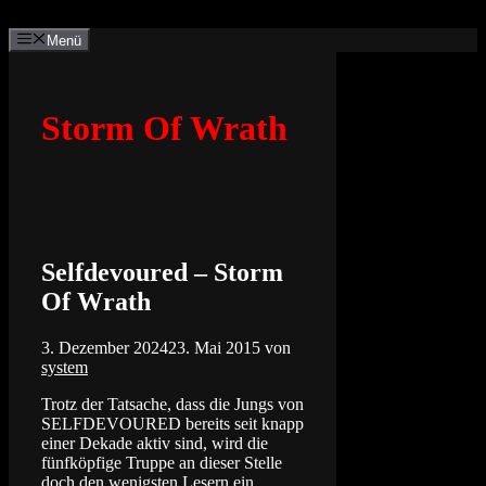
Zum
Inhalt
Menü
springen
Storm Of Wrath
Selfdevoured – Storm
Of Wrath
3. Dezember 2024
23. Mai 2015
von
system
Trotz der Tatsache, dass die Jungs von
SELFDEVOURED bereits seit knapp
einer Dekade aktiv sind, wird die
fünfköpfige Truppe an dieser Stelle
doch den wenigsten Lesern ein