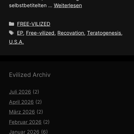
selbstbetitelten …
Weiterlesen
Kategorien
FREE-VILIZED
Schlagwörter
EP
,
Free-vilized
,
Recovation
,
Teratogenesis
,
U.S.A.
Evilized Archiv
Juli 2026
(2)
April 2026
(2)
März 2026
(2)
Februar 2026
(2)
Januar 2026
(6)