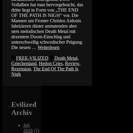
Vollalben hat man hervorgebracht, das
dritte liegt in Form von „THE END
OF THE PATH IS NIGH“ vor. Die
Mannen um Fronter Christos Aidonis
fabrizieren düster anmutenden aber
stets melodischen Death Metal mit
dezentem Doom-Einschlag und
unterschwellig schwedischer Prägung.
Die neuen …
Weiterlesen
Kategorien
Schlagwörter
FREE-VILIZED
Death Metal
,
Griechenland
,
Hedon Cries
,
Review
,
Rezension
,
The End Of The Path Is
Nigh
Evilized
Archiv
Juli
2026
(2)