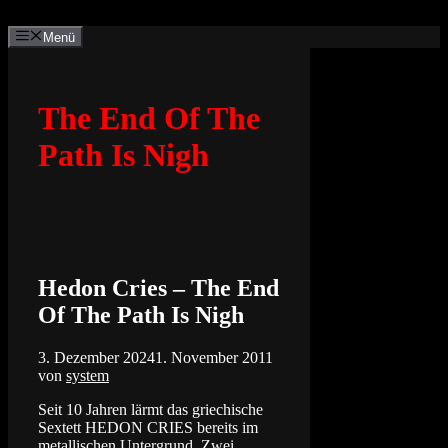
Zum
Inhalt
Menü
springen
The End Of The
Path Is Nigh
Hedon Cries – The End
Of The Path Is Nigh
3. Dezember 2024
1. November 2011
von
system
Seit 10 Jahren lärmt das griechische
Sextett HEDON CRIES bereits im
metallischen Untergrund. Zwei