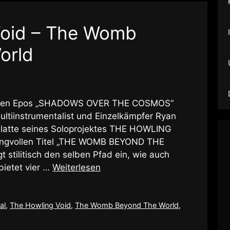
Void – The Womb
orld
tzten Epos „SHADOWS OVER THE COSMOS“
ultiinstrumentalist und Einzelkämpfer Ryan
 Platte seines Soloprojektes THE HOWLING
langvollen Titel „THE WOMB BEYOND THE
 stilitisch den selben Pfad ein, wie auch
bietet vier …
Weiterlesen
al
,
The Howling Void
,
The Womb Beyond The World
,