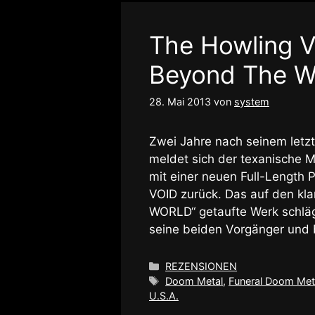
The Howling 
Beyond The W
28. Mai 2013
von
system
Zwei Jahre nach seinem le
meldet sich der texanische M
mit einer neuen Full-Length
VOID zurück. Das auf den k
WORLD“ getaufte Werk schlägt
seine beiden Vorgänger und 
Kategorien
REZENSIONEN
Schlagwörter
Doom Metal
,
Funeral Doom Met
U.S.A.