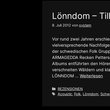
Lönndom – Til
8. Juli 2012
von
system
Vor rund zwei Jahren erschi
vielversprechende Nachfolg
der schwedischen Folk Gru
ARMAGEDDA Recken Petterso
Albums entführten den Hörer 
verschneiten Wäldern und kl
LÖNNDOM …
Weiterlesen
Kategorien
REZENSIONEN
Schlagwörter
Acoustic
,
Folk
,
Lönndom
,
Schw