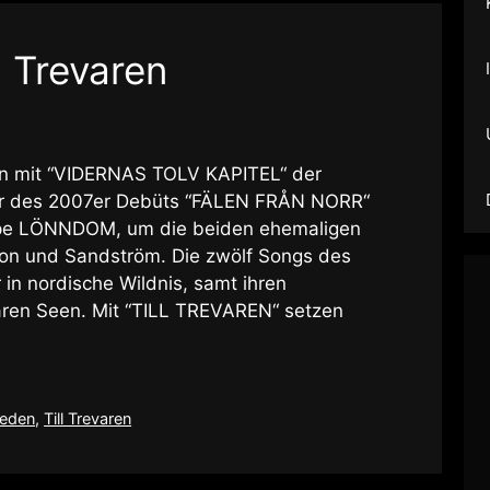
l Trevaren
en mit “VIDERNAS TOLV KAPITEL“ der
er des 2007er Debüts “FÄLEN FRÅN NORR“
ppe LÖNNDOM, um die beiden ehemaligen
n und Sandström. Die zwölf Songs des
in nordische Wildnis, samt ihren
aren Seen. Mit “TILL TREVAREN“ setzen
eden
,
Till Trevaren