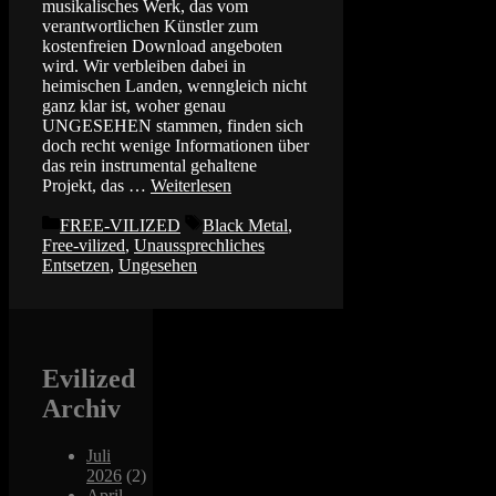
musikalisches Werk, das vom
verantwortlichen Künstler zum
kostenfreien Download angeboten
wird. Wir verbleiben dabei in
heimischen Landen, wenngleich nicht
ganz klar ist, woher genau
UNGESEHEN stammen, finden sich
doch recht wenige Informationen über
das rein instrumental gehaltene
Projekt, das …
Weiterlesen
Kategorien
Schlagwörter
FREE-VILIZED
Black Metal
,
Free-vilized
,
Unaussprechliches
Entsetzen
,
Ungesehen
Evilized
Archiv
Juli
2026
(2)
April