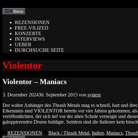
Zum
Inhalt
Menü
springen
REZENSIONEN
FREE-VILIZED
KONZERTE
INTERVIEWS
UEBER
DURCHSUCHE SEITE
Violentor
Violentor – Maniacs
3. Dezember 2024
30. September 2015
von
system
Der wahre Anhänger des Thrash Metals mag es schnell, hart und drec
Erkenntnis sind VIOLENTOR bereits vor vier Jahren gekommen, als s
veröffentlichten, der sich tief vor der alten Schule verneigte und dies
galoppierenden Drums huldigte. Seitdem sind die Italiener kein biss
Kategorien
Schlagwörter
REZENSIONEN
Black / Thrash Metal
,
Italien
,
Maniacs
,
Thrash