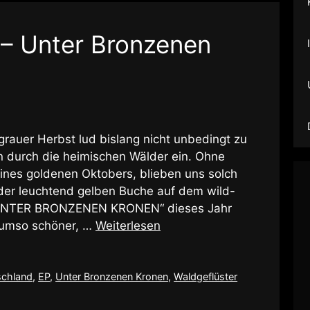
 – Unter Bronzenen
grauer Herbst lud bislang nicht unbedingt zu
 durch die heimischen Wälder ein. Ohne
ines goldenen Oktobers, blieben uns solch
r der leuchtend gelben Buche auf dem wild-
„UNTER BRONZENEN KRONEN“ dieses Jahr
s umso schöner, …
Weiterlesen
schland
,
EP
,
Unter Bronzenen Kronen
,
Waldgeflüster