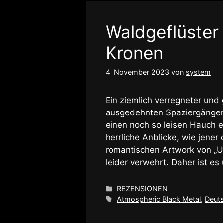
Waldgeflüster
Kronen
4. November 2023
von
system
Ein ziemlich verregneter und 
ausgedehnten Spaziergängen
einen noch so leisen Hauch e
herrliche Anblicke, wie jene
romantischen Artwork von 
leider verwehrt. Daher ist e
Kategorien
REZENSIONEN
Schlagwörter
Atmospheric Black Metal
,
Deut