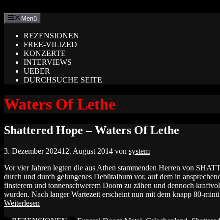
Zum
Inhalt
Menü
springen
REZENSIONEN
FREE-VILIZED
KONZERTE
INTERVIEWS
UEBER
DURCHSUCHE SEITE
Waters Of Lethe
Shattered Hope – Waters Of Lethe
3. Dezember 2024
12. August 2014
von
system
Vor vier Jahren legten die aus Athen stammenden Herren von 
durch und durch gelungenes Debütalbum vor, auf dem in ansprechend
finsterem und tonnenschwerem Doom zu zähen und dennoch kraftvo
wurden. Nach langer Wartezeit erscheint nun mit dem knapp 80
Weiterlesen
Kategorien
Schlagwörter