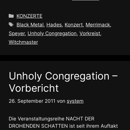
Kategorien
KONZERTE
Schlagwörter
Black Metal
,
Hades
,
Konzert
,
Merrimack
,
Speyer
,
Unholy Congregation
,
Vorkreist
,
Witchmaster
Unholy Congregation –
Vorbericht
26. September 2011
von
system
Die Veranstaltungsreihe NACHT DER
DROHENDEN SCHATTEN ist seit ihrem Auftakt