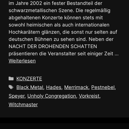
im Jahre 2002 ein fester Bestandteil der
schwarzmetallischen Szene. Die regelmäßig
abgehaltenen Konzerte können stets mit
sowohl heimischen als auch internationalen
Hochkarätern glänzen, die sonst nur selten auf
deutschen Bühnen zu sehen sind. Neben der
NACHT DER DROHENDEN SCHATTEN
präsentieren die Veranstalter seit einiger Zeit …
Weiterlesen
Kategorien
KONZERTE
Schlagwörter
Black Metal
,
Hades
,
Merrimack
,
Pestnebel
,
Speyer
,
Unholy Congregation
,
Vorkreist
,
Witchmaster