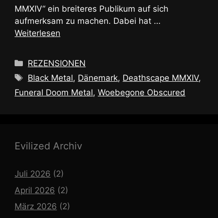
MMXIV“ ein breiteres Publikum auf sich
aufmerksam zu machen. Dabei hat …
Weiterlesen
Kategorien
REZENSIONEN
Schlagwörter
Black Metal
,
Dänemark
,
Deathscape MMXIV
,
Funeral Doom Metal
,
Woebegone Obscured
Evilized Archiv
Juli 2026
(2)
April 2026
(2)
März 2026
(2)