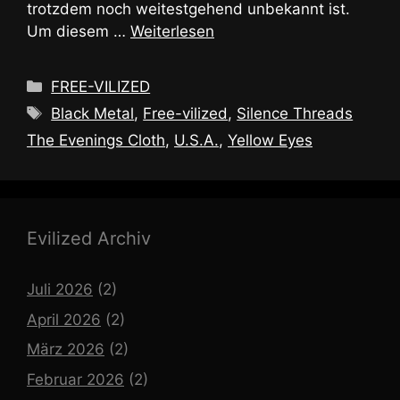
trotzdem noch weitestgehend unbekannt ist.
Um diesem …
Weiterlesen
Kategorien
FREE-VILIZED
Schlagwörter
Black Metal
,
Free-vilized
,
Silence Threads
The Evenings Cloth
,
U.S.A.
,
Yellow Eyes
Evilized Archiv
Juli 2026
(2)
April 2026
(2)
März 2026
(2)
Februar 2026
(2)