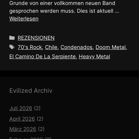
Grunde von einer vollkommen neuen Band
gesprochen werden muss. Dies ist aktuell …
Weiterlesen
Kategorien
REZENSIONEN
Schlagwörter
70's Rock
,
Chile
,
Condenados
,
Doom Metal
,
El Camino De La Serpiente
,
Heavy Metal
Evilized Archiv
Juli 2026
(2)
April 2026
(2)
März 2026
(2)