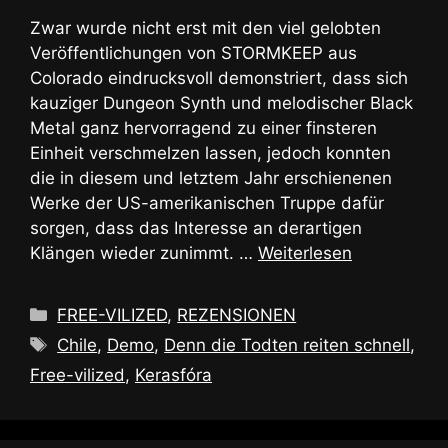
Zwar wurde nicht erst mit den viel gelobten
Veröffentlichungen von STORMKEEP aus
Colorado eindrucksvoll demonstriert, dass sich
kauziger Dungeon Synth und melodischer Black
Metal ganz hervorragend zu einer finsteren
Einheit verschmelzen lassen, jedoch konnten
die in diesem und letztem Jahr erschienenen
Werke der US-amerikanischen Truppe dafür
sorgen, dass das Interesse an derartigen
Klängen wieder zunimmt. …
Weiterlesen
Kategorien
FREE-VILIZED
,
REZENSIONEN
Schlagwörter
Chile
,
Demo
,
Denn die Todten reiten schnell
,
Free-vilized
,
Kerasfóra