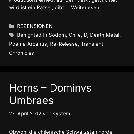
Productions erneut auf den Markt gewuchtet
wird ist ein Rätsel, gibt …
Weiterlesen
Kategorien
REZENSIONEN
Schlagwörter
Benighted In Sodom
,
Chile
,
D
,
Death Metal
,
Poema Arcanus
,
Re-Release
,
Transient
Chronicles
Horns – Dominvs
Umbraes
27. April 2012
von
system
Obwohl die chilenische Schwarzstahlhorde