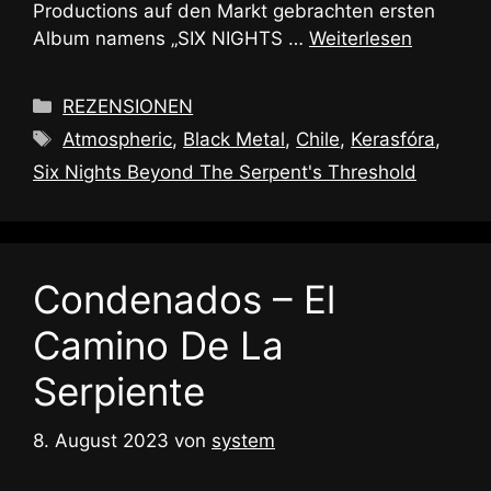
Productions auf den Markt gebrachten ersten
Album namens „SIX NIGHTS …
Weiterlesen
Kategorien
REZENSIONEN
Schlagwörter
Atmospheric
,
Black Metal
,
Chile
,
Kerasfóra
,
Six Nights Beyond The Serpent's Threshold
Condenados – El
Camino De La
Serpiente
8. August 2023
von
system