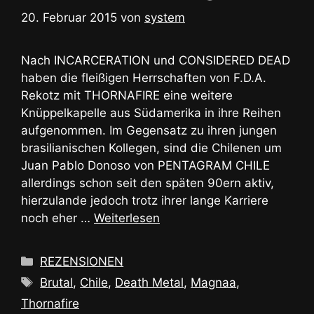
20. Februar 2015
von
system
Nach INCARCERATION und CONSIDERED DEAD
haben die fleißigen Herrschaften von F.D.A.
Rekotz mit THORNAFIRE eine weitere
Knüppelkapelle aus Südamerika in ihre Reihen
aufgenommen. Im Gegensatz zu ihren jungen
brasilianischen Kollegen, sind die Chilenen um
Juan Pablo Donoso von PENTAGRAM CHILE
allerdings schon seit den späten 90ern aktiv,
hierzulande jedoch trotz ihrer lange Karriere
noch eher …
Weiterlesen
Kategorien
REZENSIONEN
Schlagwörter
Brutal
,
Chile
,
Death Metal
,
Magnaa
,
Thornafire