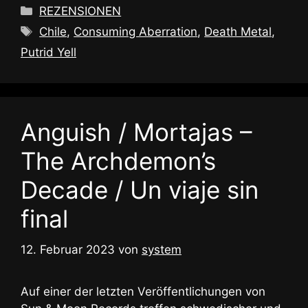
Kategorien
REZENSIONEN
Schlagwörter
Chile
,
Consuming Aberration
,
Death Metal
,
Putrid Yell
Anguish / Mortajas –
The Archdemon’s
Decade / Un viaje sin
final
12. Februar 2023
von
system
Auf einer der letzten Veröffentlichungen von