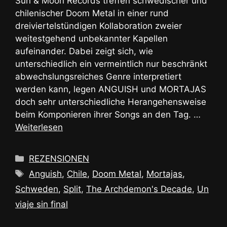
Sun & Moon Records treffen schwedischer und
chilenischer Doom Metal in einer rund
dreiviertelstündigen Kollaboration zweier
weitestgehend unbekannter Kapellen
aufeinander. Dabei zeigt sich, wie
unterschiedlich ein vermeintlich nur beschränkt
abwechslungsreiches Genre interpretiert
werden kann, legen ANGUISH und MORTAJAS
doch sehr unterschiedliche Herangehensweise
beim Komponieren ihrer Songs an den Tag. …
Weiterlesen
Kategorien
REZENSIONEN
Schlagwörter
Anguish
,
Chile
,
Doom Metal
,
Mortajas
,
Schweden
,
Split
,
The Archdemon's Decade
,
Un
viaje sin final