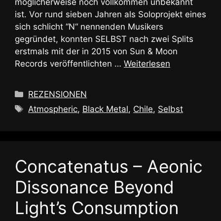
möglicherweise noch vollkommen unbekannt
ist. Vor rund sieben Jahren als Soloprojekt eines
sich schlicht “N“ nennenden Musikers
gegründet, konnten SELBST nach zwei Splits
erstmals mit der in 2015 von Sun & Moon
Records veröffentlichten …
Weiterlesen
Kategorien
REZENSIONEN
Schlagwörter
Atmospheric
,
Black Metal
,
Chile
,
Selbst
Concatenatus – Aeonic
Dissonance Beyond
Light’s Consumption