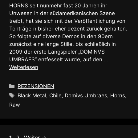
HORNS seit nunmehr fast 20 Jahren ihr
Unwesen in der südamerikanischen Szene
treibt, hat sie sich mit der Veröffentlichung von
Tonträgern bisher eher dezent zurück gehalten.
So folgte auf diverse Demos in den 90ern
zunächst eine lange Stille, bis schließlich in
2009 der erste Langspieler „DOMINVS
UMBRAES“ entfesselt wurde, auf den …
Weiterlesen
Kategorien
REZENSIONEN
Schlagwörter
Black Metal
,
Chile
,
Domivs Umbraes
,
Horns
,
Raw
Seite
Seite
1
2
Weiter
→