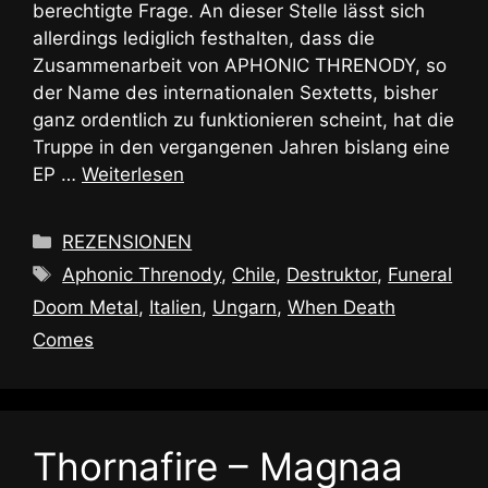
berechtigte Frage. An dieser Stelle lässt sich
allerdings lediglich festhalten, dass die
Zusammenarbeit von APHONIC THRENODY, so
der Name des internationalen Sextetts, bisher
ganz ordentlich zu funktionieren scheint, hat die
Truppe in den vergangenen Jahren bislang eine
EP …
Weiterlesen
Kategorien
REZENSIONEN
Schlagwörter
Aphonic Threnody
,
Chile
,
Destruktor
,
Funeral
Doom Metal
,
Italien
,
Ungarn
,
When Death
Comes
Thornafire – Magnaa