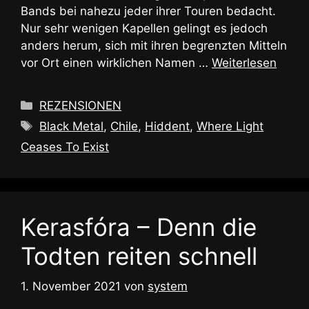
Bands bei nahezu jeder ihrer Touren bedacht.
Nur sehr wenigen Kapellen gelingt es jedoch
anders herum, sich mit ihren begrenzten Mitteln
vor Ort einen wirklichen Namen …
Weiterlesen
Kategorien
REZENSIONEN
Schlagwörter
Black Metal
,
Chile
,
Hiddent
,
Where Light
Ceases To Exist
Kerasfóra – Denn die
Todten reiten schnell
1. November 2021
von
system