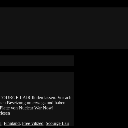
er SCOURGE LAIR finden lassen. Vor acht
ichen Besetzung unterwegs und haben
te Platte von Nuclear War Now!
rlesen
l
,
Finnland
,
Free-vilized
,
Scourge Lair