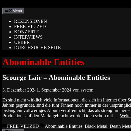
Zum
Inhalt
Menü
springen
REZENSIONEN
FREE-VILIZED
KONZERTE
INTERVIEWS
UEBER
DURCHSUCHE SEITE
Abominable Entities
Scourge Lair – Abominable Entities
3. Dezember 2024
1. September 2024
von
system
Es sind nicht wirklich viele Informationen, die sich im Internet üb
Jahren gegründet, sind die fünf Finnen noch immer in der ursprüngl
bislang ein vollwertiges Album veröffentlicht, das als streng limitier
Productions auf den Markt gebracht wurde. Doch schon mit …
Weite
Kategorien
Schlagwörter
FREE-VILIZED
Abominable Entities
,
Black Metal
,
Death Meta