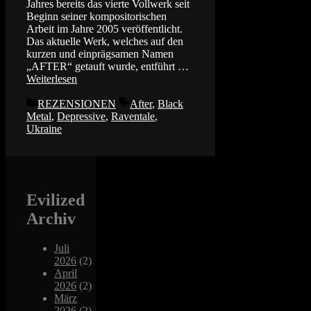
Jahres bereits das vierte Vollwerk seit
Beginn seiner kompositorischen
Arbeit im Jahre 2005 veröffentlicht.
Das aktuelle Werk, welches auf den
kurzen und einprägsamen Namen
„AFTER“ getauft wurde, entführt …
Weiterlesen
Kategorien
Schlagwörter
REZENSIONEN
After
,
Black
Metal
,
Depressive
,
Raventale
,
Ukraine
Evilized
Archiv
Juli
2026
(2)
April
2026
(2)
März
2026
(2)