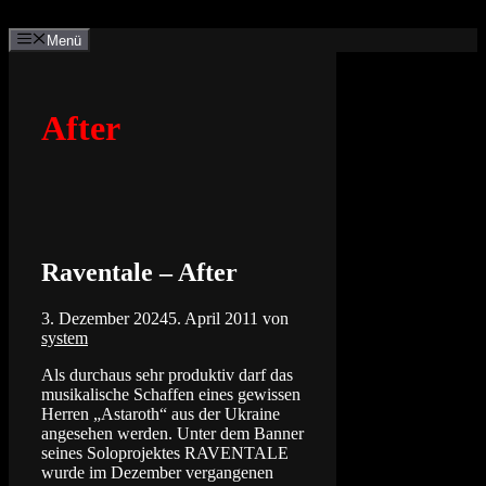
Zum
Inhalt
Menü
springen
After
Raventale – After
3. Dezember 2024
5. April 2011
von
system
Als durchaus sehr produktiv darf das
musikalische Schaffen eines gewissen
Herren „Astaroth“ aus der Ukraine
angesehen werden. Unter dem Banner
seines Soloprojektes RAVENTALE
wurde im Dezember vergangenen