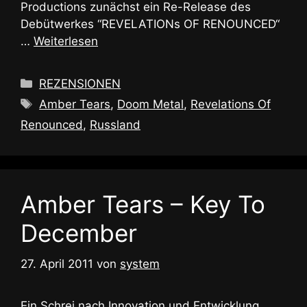
Productions zunächst ein Re-Release des
Debütwerkes “REVELATIONs OF RENOUNCED“
…
Weiterlesen
Kategorien
REZENSIONEN
Schlagwörter
Amber Tears
,
Doom Metal
,
Revelations Of
Renounced
,
Russland
Amber Tears – Key To
December
27. April 2011
von
system
Ein Schrei nach Innovation und Entwicklung