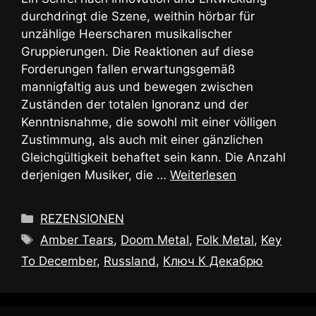
durchdringt die Szene, weithin hörbar für
unzählige Heerscharen musikalischer
Gruppierungen. Die Reaktionen auf diese
Forderungen fallen erwartungsgemäß
mannigfaltig aus und bewegen zwischen
Zuständen der totalen Ignoranz und der
Kenntnisnahme, die sowohl mit einer völligen
Zustimmung, als auch mit einer gänzlichen
Gleichgültigkeit behaftet sein kann. Die Anzahl
derjenigen Musiker, die …
Weiterlesen
Kategorien
REZENSIONEN
Schlagwörter
Amber Tears
,
Doom Metal
,
Folk Metal
,
Key
To December
,
Russland
,
Ключ К Декабрю