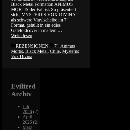
Black Metal Formation ANIMUS
MORTIS der Fall ist. So präsentiert
sich „MYSTERIIS VOX DIVINA“
als schwere Vinylscheibe im 7“
Format, gehüllt in ein edles
Gatefoldcover in mattem …
Weiterlesen
Kategorien
Schlagwörter
REZENSIONEN
7''
,
Animus
Mortis
,
Black Metal
,
Chile
,
Mysteriis
Vox Divina
Evilized
Archiv
Juli
2026
(2)
April
2026
(2)
März