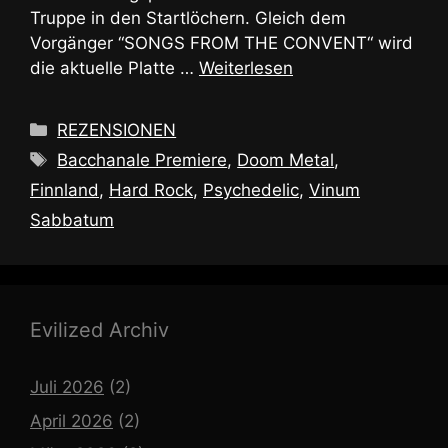
Truppe in den Startlöchern. Gleich dem
Vorgänger “SONGS FROM THE CONVENT“ wird
die aktuelle Platte …
Weiterlesen
Kategorien
REZENSIONEN
Schlagwörter
Bacchanale Premiere
,
Doom Metal
,
Finnland
,
Hard Rock
,
Psychedelic
,
Vinum
Sabbatum
Evilized Archiv
Juli 2026
(2)
April 2026
(2)