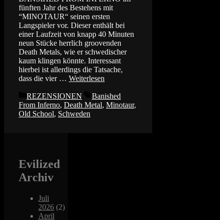
fünften Jahr des Bestehens mit
“MINOTAUR“ seinen ersten
Langspieler vor. Dieser enthält bei
einer Laufzeit von knapp 40 Minuten
neun Stücke herrlich groovenden
Death Metals, wie er schwedischer
kaum klingen könnte. Interessant
hierbei ist allerdings die Tatsache,
dass die vier …
Weiterlesen
Kategorien
Schlagwörter
REZENSIONEN
Banished
From Inferno
,
Death Metal
,
Minotaur
,
Old School
,
Schweden
Evilized
Archiv
Juli
2026
(2)
April