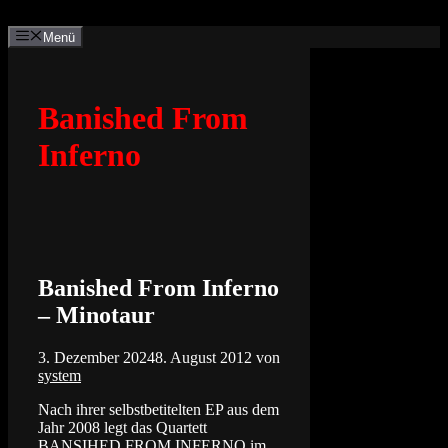
Zum
Inhalt
Menü
springen
Banished From
Inferno
Banished From Inferno
– Minotaur
3. Dezember 2024
8. August 2012
von
system
Nach ihrer selbstbetitelten EP aus dem
Jahr 2008 legt das Quartett
BANSIHED FROM INFERNO im