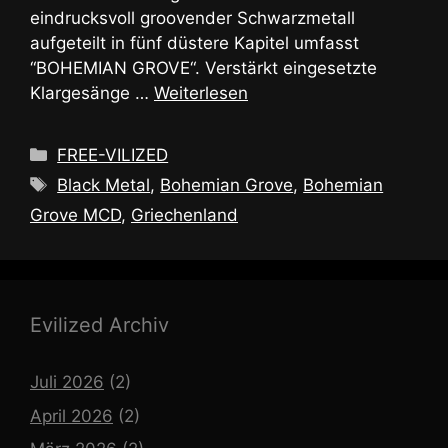
eindrucksvoll groovender Schwarzmetall
aufgeteilt in fünf düstere Kapitel umfasst
“BOHEMIAN GROVE“. Verstärkt eingesetzte
Klargesänge …
Weiterlesen
Kategorien
FREE-VILIZED
Schlagwörter
Black Metal
,
Bohemian Grove
,
Bohemian
Grove MCD
,
Griechenland
Evilized Archiv
Juli 2026
(2)
April 2026
(2)