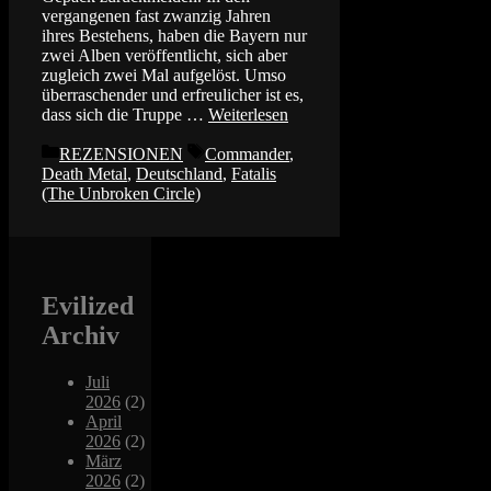
vergangenen fast zwanzig Jahren
ihres Bestehens, haben die Bayern nur
zwei Alben veröffentlicht, sich aber
zugleich zwei Mal aufgelöst. Umso
überraschender und erfreulicher ist es,
dass sich die Truppe …
Weiterlesen
Kategorien
Schlagwörter
REZENSIONEN
Commander
,
Death Metal
,
Deutschland
,
Fatalis
(The Unbroken Circle)
Evilized
Archiv
Juli
2026
(2)
April
2026
(2)
März
2026
(2)