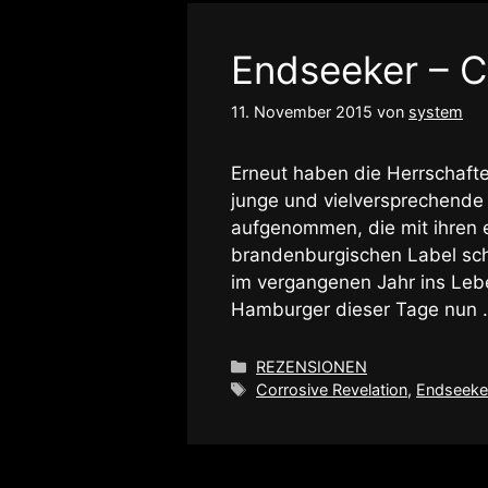
Endseeker – C
11. November 2015
von
system
Erneut haben die Herrschaft
junge und vielversprechende
aufgenommen, die mit ihren e
brandenburgischen Label sch
im vergangenen Jahr ins Lebe
Hamburger dieser Tage nun
Kategorien
REZENSIONEN
Schlagwörter
Corrosive Revelation
,
Endseeke