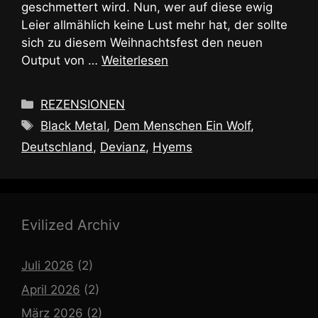
geschmettert wird. Nun, wer auf diese ewig
Leier allmählich keine Lust mehr hat, der sollte
sich zu diesem Weihnachtsfest den neuen
Output von …
Weiterlesen
Kategorien
REZENSIONEN
Schlagwörter
Black Metal
,
Dem Menschen Ein Wolf
,
Deutschland
,
Devianz
,
Hyems
Evilized Archiv
Juli 2026
(2)
April 2026
(2)
März 2026
(2)